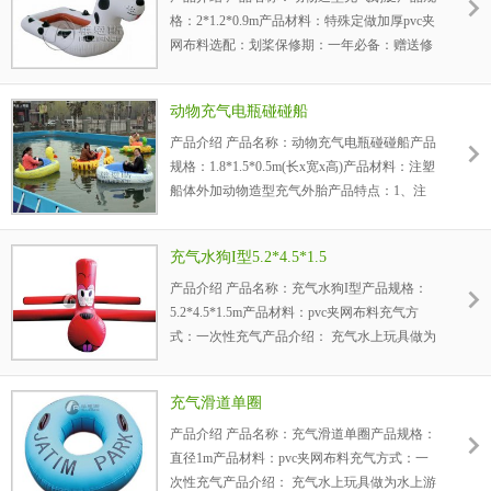
格：2*1.2*0.9m产品材料：特殊定做加厚pvc夹
网布料选配：划桨保修期：一年必备：赠送修
补胶料和备用材料包装：软包装产品特点：
1、全部...
动物充气电瓶碰碰船
产品介绍 产品名称：动物充气电瓶碰碰船产品
规格：1.8*1.5*0.5m(长x宽x高)产品材料：注塑
船体外加动物造型充气外胎产品特点：1、注
塑船体，纯美式仿人体曲线的座舱设计： 经过
对100个...
充气水狗I型5.2*4.5*1.5
产品介绍 产品名称：充气水狗I型产品规格：
5.2*4.5*1.5m产品材料：pvc夹网布料充气方
式：一次性充气产品介绍： 充气水上玩具做为
水上游乐设备的有利补充，极大的增加了嬉水
的乐趣，...
充气滑道单圈
产品介绍 产品名称：充气滑道单圈产品规格：
直径1m产品材料：pvc夹网布料充气方式：一
次性充气产品介绍： 充气水上玩具做为水上游