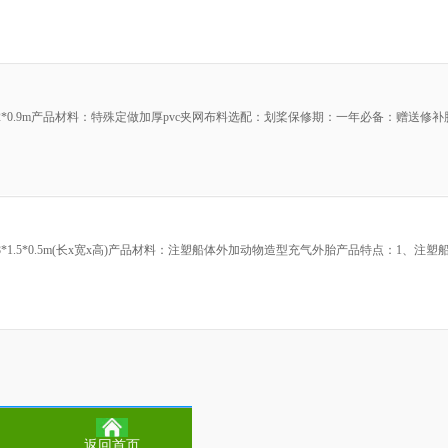
2*0.9m产品材料：特殊定做加厚pvc夹网布料选配：划桨保修期：一年必备：赠送修补
1.5*0.5m(长x宽x高)产品材料：注塑船体外加动物造型充气外胎产品特点：1、注塑船
返回首页