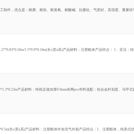
手工制作，优点是：耐磨、耐热、耐臭氧、耐酸碱、抗撕扯、气密好、高强度、重量轻等品
.27*0.83*0.26m/1.5*0.9*0.34m(长x宽x高)产品材料：注塑船体产品特点： 1、
1.3*0.23m产品材料：特殊定做加厚0.9mm夹网pvc布料选配：铝合金杆划桨、马
*0.5m(长x宽x高)产品材料：注塑船体外加充气外胎产品特点：1、注塑船体，纯美式仿人