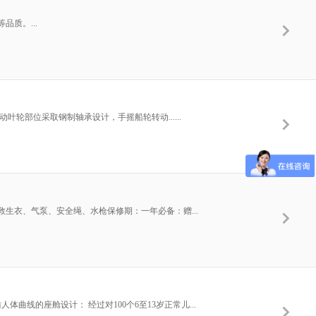
质。...
灵活：转动叶轮部位采取钢制轴承设计，手摇船轮转动......
甲式救生衣、气泵、安全绳、水枪保修期：一年必备：赠...
体曲线的座舱设计： 经过对100个6至13岁正常儿...