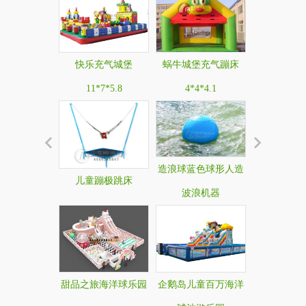
快乐充气城堡
蜗牛城堡充气蹦床
11*7*5.8
4*4*4.1
造浪球蓝色球形人造
儿童蹦极跳床
波浪机器
甜品之旅海洋球乐园
企鹅岛儿童百万海洋