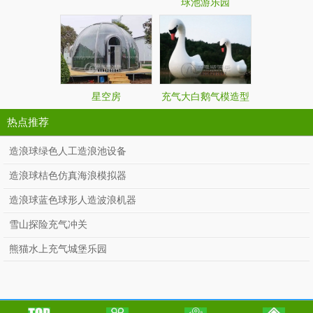
球池游乐园
星空房
充气大白鹅气模造型
热点推荐
造浪球绿色人工造浪池设备
造浪球桔色仿真海浪模拟器
造浪球蓝色球形人造波浪机器
雪山探险充气冲关
熊猫水上充气城堡乐园