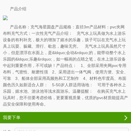
产品介绍
产品名称：充气海星圆盘产品规格：直径3m产品材料：pvc夹网
布料充气方式：一次性充气产品介绍： 充气水上玩具做为水上游乐
设备的有利补充，极大的增加了嬉水的乐趣，孩子可以在充气水上玩
具上玩耍、躲藏、滑行、歇息，趣味无穷。 充气水上玩具虽然尺寸
小，但是漂浮在水面上，是&ldquo;会动&rdquo;的，能带动整个水上
乐园的&ldquo;乐趣&rdquo;，如一幅画的点睛之笔，在水上游乐设备
中起到重要作用，不可或缺！产品特点： 1、全部采用夹网pvc专用
布料，气密性、耐磨性强 2、采用进出一体气阀，使用方便、安全、
可靠 3、船体全部采用高频热和工艺制作 4、材料色牢度高、布面
颜色历久如新适合人群： 5-50岁人群适用场地： 可用于各种水上
乐园，嬉水池、游泳池等浅水面游乐。温馨提醒： 在购买充气水上
玩具时，您不但要考虑价格，更要重视质量，优质的pvc材质能提高产
品安全保障和使用寿命。
我要下单