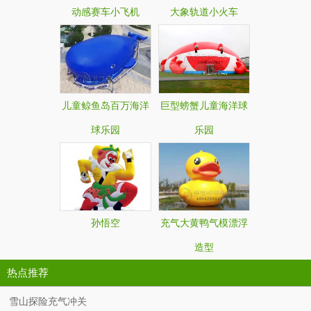
动感赛车小飞机
大象轨道小火车
儿童鲸鱼岛百万海洋
巨型螃蟹儿童海洋球
球乐园
乐园
孙悟空
充气大黄鸭气模漂浮
造型
热点推荐
雪山探险充气冲关